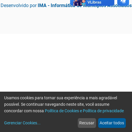
Desenvolvido por
IMA - Informática de Municípios Associados
Usamos cookies para tornar sua experiência a mais agradável
possível. Se continuar navegando neste site, você assume
concordar com nossa
Política de Cookies e Política de privacidade
home
build_circle
event
web
more_horiz
Erro ao enviar informações, por favor tente novamente
Gerenciar Cookies
...
Recusar
Aceitar todos
Início
Serviços
Eventos
Notícias
Mais