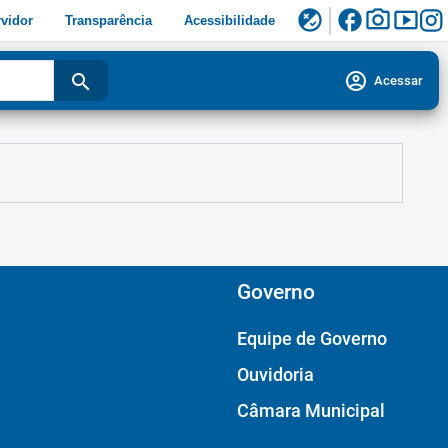
facebook
photo_camera
smart_display
flaky
vidor
Transparência
Acessibilidade
account_circle
search
Acessar
Governo
Equipe de Governo
Ouvidoria
Câmara Municipal