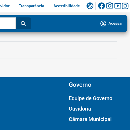
facebook
photo_camera
smart_display
flaky
vidor
Transparência
Acessibilidade
account_circle
search
Acessar
Governo
Equipe de Governo
Ouvidoria
Câmara Municipal