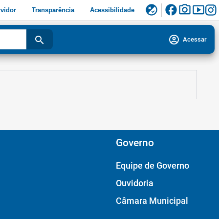
facebook
photo_camera
smart_display
flaky
vidor
Transparência
Acessibilidade
account_circle
search
Acessar
Governo
Equipe de Governo
Ouvidoria
Câmara Municipal