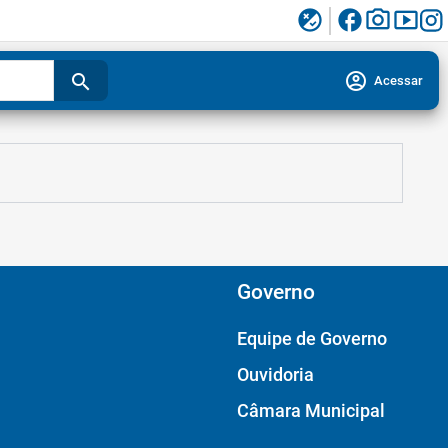
facebook
photo_camera
smart_display
flaky
account_circle
search
Acessar
Governo
Equipe de Governo
Ouvidoria
Câmara Municipal