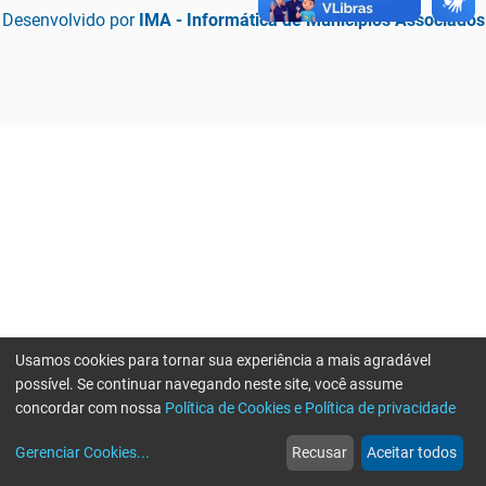
Desenvolvido por
IMA - Informática de Municípios Associados
Usamos cookies para tornar sua experiência a mais agradável
possível. Se continuar navegando neste site, você assume
concordar com nossa
Política de Cookies e Política de privacidade
home
build_circle
event
web
more_horiz
Erro ao enviar informações, por favor tente novamente
Gerenciar Cookies
...
Recusar
Aceitar todos
Início
Serviços
Eventos
Notícias
Mais