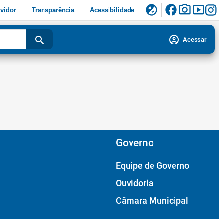
facebook
photo_camera
smart_display
flaky
vidor
Transparência
Acessibilidade
account_circle
search
Acessar
Governo
Equipe de Governo
Ouvidoria
Câmara Municipal