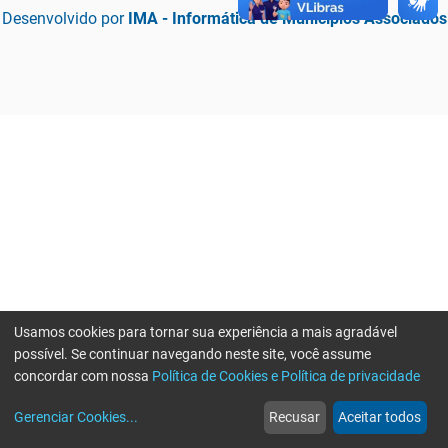
Desenvolvido por
IMA - Informática de Municípios Associados
Usamos cookies para tornar sua experiência a mais agradável
possível. Se continuar navegando neste site, você assume
concordar com nossa
Política de Cookies e Política de privacidade
home
build_circle
event
web
more_horiz
Erro ao enviar informações, por favor tente novamente
Gerenciar Cookies
...
Recusar
Aceitar todos
Início
Serviços
Eventos
Notícias
Mais