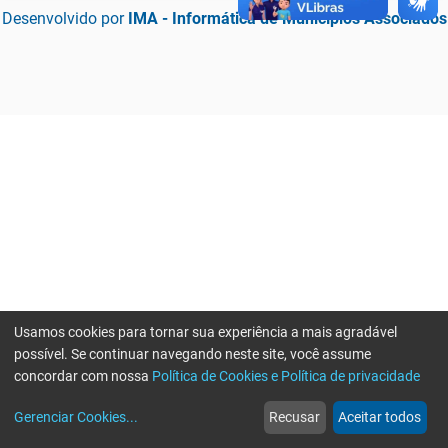
Desenvolvido por
IMA - Informática de Municípios Associados
Usamos cookies para tornar sua experiência a mais agradável
possível. Se continuar navegando neste site, você assume
concordar com nossa
Política de Cookies e Política de privacidade
home
build_circle
event
web
more_horiz
Erro ao enviar informações, por favor tente novamente
Gerenciar Cookies
...
Recusar
Aceitar todos
Início
Serviços
Eventos
Notícias
Mais