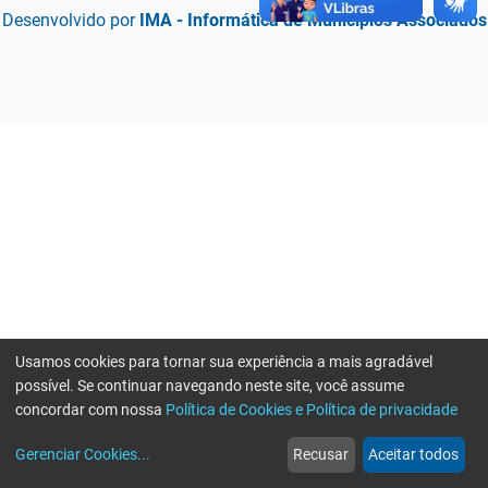
Desenvolvido por
IMA - Informática de Municípios Associados
Usamos cookies para tornar sua experiência a mais agradável
possível. Se continuar navegando neste site, você assume
concordar com nossa
Política de Cookies e Política de privacidade
home
build_circle
event
web
more_horiz
Erro ao enviar informações, por favor tente novamente
Gerenciar Cookies
...
Recusar
Aceitar todos
Início
Serviços
Eventos
Notícias
Mais