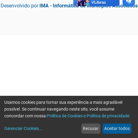
Desenvolvido por
IMA - Informática de Municípios Associados
Usamos cookies para tornar sua experiência a mais agradável
possível. Se continuar navegando neste site, você assume
concordar com nossa
Política de Cookies e Política de privacidade
home
build_circle
event
web
more_horiz
Erro ao enviar informações, por favor tente novamente
Gerenciar Cookies
...
Recusar
Aceitar todos
Início
Serviços
Eventos
Notícias
Mais