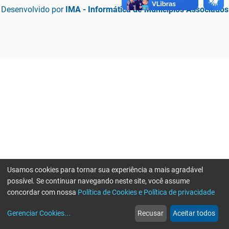
Desenvolvido por
IMA - Informática de Municípios Associados
Usamos cookies para tornar sua experiência a mais agradável
possível. Se continuar navegando neste site, você assume
concordar com nossa
Política de Cookies e Política de privacidade
home
build_circle
event
web
more_horiz
Erro ao enviar informações, por favor tente novamente
Gerenciar Cookies
...
Recusar
Aceitar todos
Início
Serviços
Eventos
Notícias
Mais