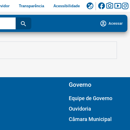
facebook
photo_camera
smart_display
flaky
vidor
Transparência
Acessibilidade
account_circle
search
Acessar
Governo
Equipe de Governo
Ouvidoria
Câmara Municipal