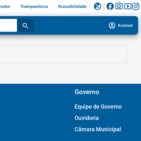
facebook
photo_camera
smart_display
flaky
vidor
Transparência
Acessibilidade
account_circle
search
Acessar
Governo
Equipe de Governo
Ouvidoria
Câmara Municipal