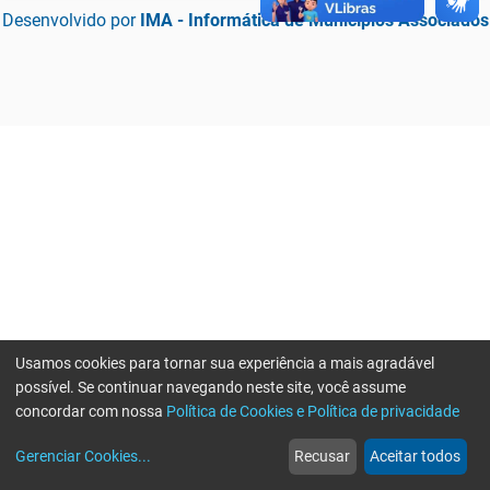
Desenvolvido por
IMA - Informática de Municípios Associados
Usamos cookies para tornar sua experiência a mais agradável
possível. Se continuar navegando neste site, você assume
concordar com nossa
Política de Cookies e Política de privacidade
home
build_circle
event
web
more_horiz
Erro ao enviar informações, por favor tente novamente
Gerenciar Cookies
...
Recusar
Aceitar todos
Início
Serviços
Eventos
Notícias
Mais