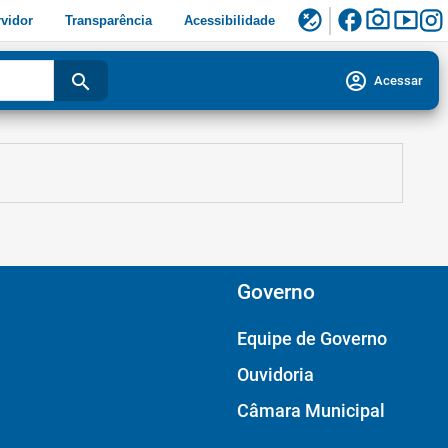
facebook
photo_camera
smart_display
flaky
vidor
Transparência
Acessibilidade
account_circle
search
Acessar
Governo
Equipe de Governo
Ouvidoria
Câmara Municipal