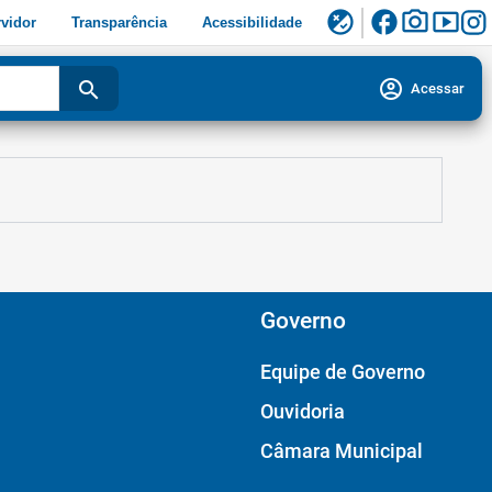
facebook
photo_camera
smart_display
flaky
vidor
Transparência
Acessibilidade
account_circle
search
Acessar
Governo
Equipe de Governo
Ouvidoria
Câmara Municipal