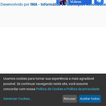
Desenvolvido por
IMA - Informática de Municípios Associados
Usamos cookies para tornar sua experiência a mais agradável
possível. Se continuar navegando neste site, você assume
concordar com nossa
Política de Cookies e Política de privacidade
home
build_circle
event
web
more_horiz
Erro ao enviar informações, por favor tente novamente
Gerenciar Cookies
...
Recusar
Aceitar todos
Início
Serviços
Eventos
Notícias
Mais