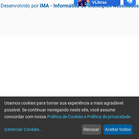
Desenvolvido por
IMA - Informática de Municípios Associados
Usamos cookies para tornar sua experiência a mais agradável
possível. Se continuar navegando neste site, você assume
concordar com nossa
Política de Cookies e Política de privacidade
home
build_circle
event
web
more_horiz
Erro ao enviar informações, por favor tente novamente
Gerenciar Cookies
...
Recusar
Aceitar todos
Início
Serviços
Eventos
Notícias
Mais