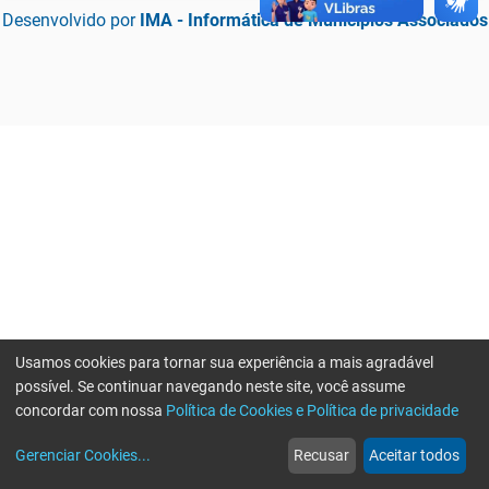
Desenvolvido por
IMA - Informática de Municípios Associados
Usamos cookies para tornar sua experiência a mais agradável
possível. Se continuar navegando neste site, você assume
concordar com nossa
Política de Cookies e Política de privacidade
home
build_circle
event
web
more_horiz
Erro ao enviar informações, por favor tente novamente
Gerenciar Cookies
...
Recusar
Aceitar todos
Início
Serviços
Eventos
Notícias
Mais