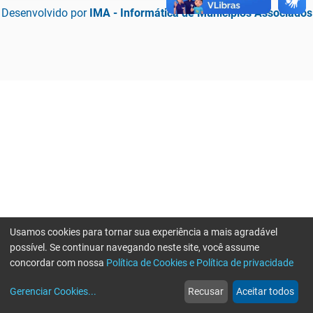
Desenvolvido por
IMA - Informática de Municípios Associados
Usamos cookies para tornar sua experiência a mais agradável
possível. Se continuar navegando neste site, você assume
concordar com nossa
Política de Cookies e Política de privacidade
home
build_circle
event
web
more_horiz
Erro ao enviar informações, por favor tente novamente
Gerenciar Cookies
...
Recusar
Aceitar todos
Início
Serviços
Eventos
Notícias
Mais