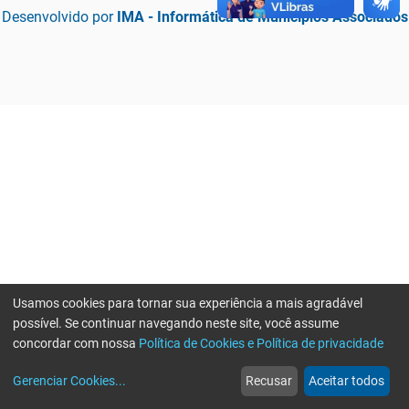
Desenvolvido por
IMA - Informática de Municípios Associados
Usamos cookies para tornar sua experiência a mais agradável
possível. Se continuar navegando neste site, você assume
concordar com nossa
Política de Cookies e Política de privacidade
home
build_circle
event
web
more_horiz
Erro ao enviar informações, por favor tente novamente
Gerenciar Cookies
...
Recusar
Aceitar todos
Início
Serviços
Eventos
Notícias
Mais