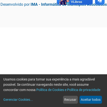
Desenvolvido por
IMA - Informática de Municípios Associados
Usamos cookies para tornar sua experiência a mais agradável
possível. Se continuar navegando neste site, você assume
concordar com nossa
Política de Cookies e Política de privacidade
home
build_circle
event
web
more_horiz
Erro ao enviar informações, por favor tente novamente
Gerenciar Cookies
...
Recusar
Aceitar todos
Início
Serviços
Eventos
Notícias
Mais