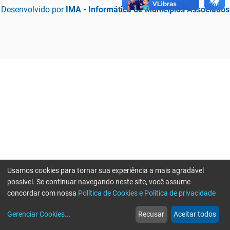
Desenvolvido por
IMA - Informática de Municípios Associados
Usamos cookies para tornar sua experiência a mais agradável
possível. Se continuar navegando neste site, você assume
concordar com nossa
Política de Cookies e Política de privacidade
home
build_circle
event
web
more_horiz
Erro ao enviar informações, por favor tente novamente
Gerenciar Cookies
...
Recusar
Aceitar todos
Início
Serviços
Eventos
Notícias
Mais