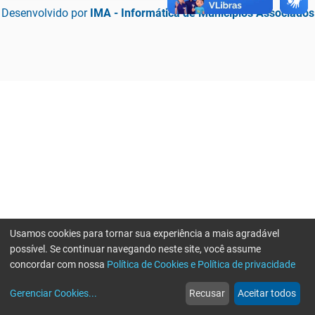
Desenvolvido por
IMA - Informática de Municípios Associados
Usamos cookies para tornar sua experiência a mais agradável
possível. Se continuar navegando neste site, você assume
concordar com nossa
Política de Cookies e Política de privacidade
home
build_circle
event
web
more_horiz
Erro ao enviar informações, por favor tente novamente
Gerenciar Cookies
...
Recusar
Aceitar todos
Início
Serviços
Eventos
Notícias
Mais