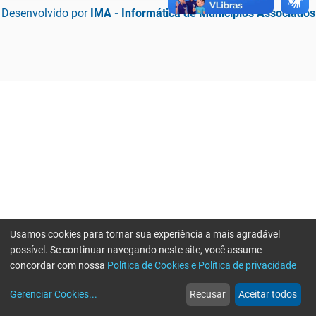
Desenvolvido por
IMA - Informática de Municípios Associados
Usamos cookies para tornar sua experiência a mais agradável
possível. Se continuar navegando neste site, você assume
concordar com nossa
Política de Cookies e Política de privacidade
home
build_circle
event
web
more_horiz
Erro ao enviar informações, por favor tente novamente
Gerenciar Cookies
...
Recusar
Aceitar todos
Início
Serviços
Eventos
Notícias
Mais