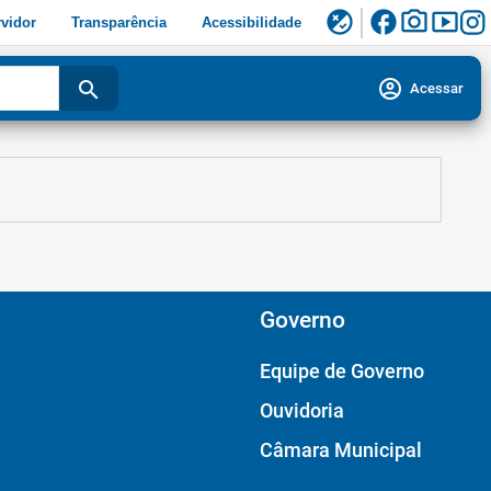
facebook
photo_camera
smart_display
flaky
vidor
Transparência
Acessibilidade
account_circle
search
Acessar
Governo
Equipe de Governo
Ouvidoria
Câmara Municipal