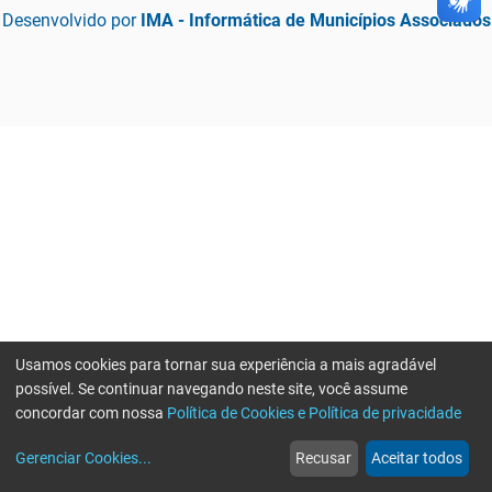
Desenvolvido por
IMA - Informática de Municípios Associados
Usamos cookies para tornar sua experiência a mais agradável
possível. Se continuar navegando neste site, você assume
concordar com nossa
Política de Cookies e Política de privacidade
home
build_circle
event
web
more_horiz
Gerenciar Cookies
...
Recusar
Aceitar todos
Início
Serviços
Eventos
Notícias
Mais