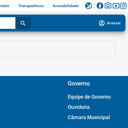
facebook
photo_camera
smart_display
flaky
vidor
Transparência
Acessibilidade
account_circle
search
Acessar
Governo
Equipe de Governo
Ouvidoria
Câmara Municipal