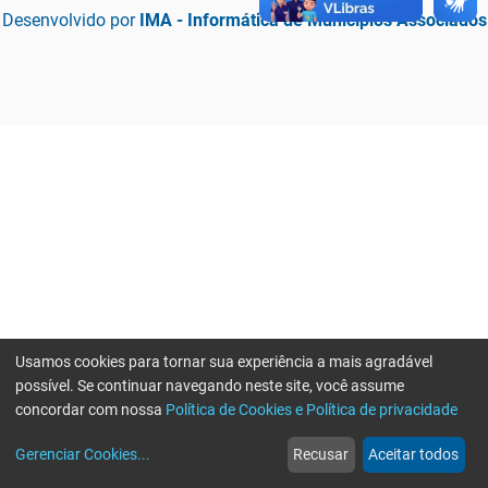
Desenvolvido por
IMA - Informática de Municípios Associados
Usamos cookies para tornar sua experiência a mais agradável
possível. Se continuar navegando neste site, você assume
concordar com nossa
Política de Cookies e Política de privacidade
home
build_circle
event
web
more_horiz
Erro ao enviar informações, por favor tente novamente
Gerenciar Cookies
...
Recusar
Aceitar todos
Início
Serviços
Eventos
Notícias
Mais