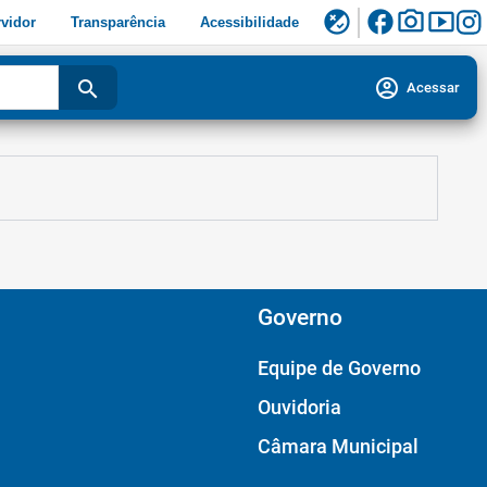
facebook
photo_camera
smart_display
flaky
vidor
Transparência
Acessibilidade
account_circle
search
Acessar
Governo
Equipe de Governo
Ouvidoria
Câmara Municipal