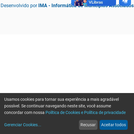
Desenvolvido por
IMA - Informática de Municípios Associados
Usamos cookies para tornar sua experiência a mais agradável
possível. Se continuar navegando neste site, você assume
concordar com nossa
Política de Cookies e Política de privacidade
home
build_circle
event
web
more_horiz
Erro ao enviar informações, por favor tente novamente
Gerenciar Cookies
...
Recusar
Aceitar todos
Início
Serviços
Eventos
Notícias
Mais