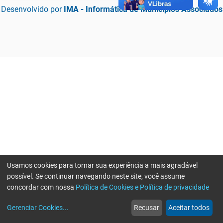
Desenvolvido por
IMA - Informática de Municípios Associados
Usamos cookies para tornar sua experiência a mais agradável
possível. Se continuar navegando neste site, você assume
concordar com nossa
Política de Cookies e Política de privacidade
home
build_circle
event
web
more_horiz
Erro ao enviar informações, por favor tente novamente
Gerenciar Cookies
...
Recusar
Aceitar todos
Início
Serviços
Eventos
Notícias
Mais