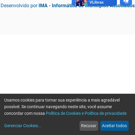
Desenvolvido por
IMA - Informática de Municípios Associados
Usamos cookies para tornar sua experiência a mais agradável
possível. Se continuar navegando neste site, você assume
concordar com nossa
Política de Cookies e Política de privacidade
home
build_circle
event
web
more_horiz
Erro ao enviar informações, por favor tente novamente
Gerenciar Cookies
...
Recusar
Aceitar todos
Início
Serviços
Eventos
Notícias
Mais