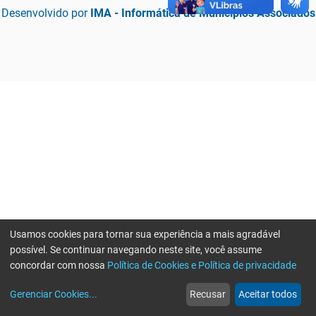
Desenvolvido por
IMA - Informática de Municípios Associados
Usamos cookies para tornar sua experiência a mais agradável
possível. Se continuar navegando neste site, você assume
concordar com nossa
Política de Cookies e Política de privacidade
home
build_circle
event
web
more_horiz
Erro ao enviar informações, por favor tente novamente
Gerenciar Cookies
...
Recusar
Aceitar todos
Início
Serviços
Eventos
Notícias
Mais