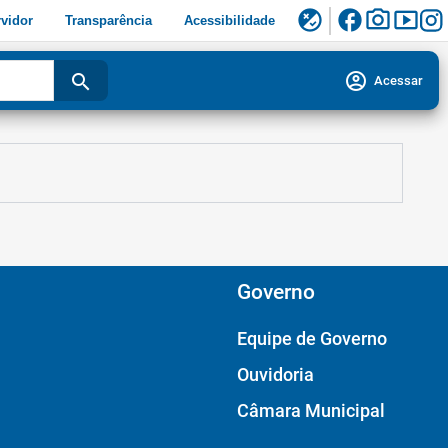
facebook
photo_camera
smart_display
flaky
vidor
Transparência
Acessibilidade
account_circle
search
Acessar
Governo
Equipe de Governo
Ouvidoria
Câmara Municipal