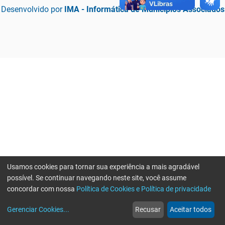
Desenvolvido por
IMA - Informática de Municípios Associados
Usamos cookies para tornar sua experiência a mais agradável
possível. Se continuar navegando neste site, você assume
concordar com nossa
Política de Cookies e Política de privacidade
home
build_circle
event
web
more_horiz
Erro ao enviar informações, por favor tente novamente
Gerenciar Cookies
...
Recusar
Aceitar todos
Início
Serviços
Eventos
Notícias
Mais