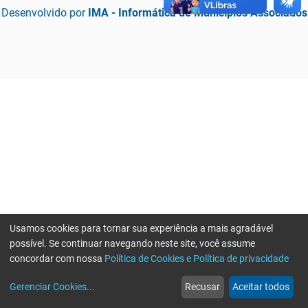
Desenvolvido por
IMA - Informática de Municípios Associados
Usamos cookies para tornar sua experiência a mais agradável
possível. Se continuar navegando neste site, você assume
concordar com nossa
Política de Cookies e Política de privacidade
home
build_circle
event
web
more_horiz
Erro ao enviar informações, por favor tente novamente
Gerenciar Cookies
...
Recusar
Aceitar todos
Início
Serviços
Eventos
Notícias
Mais