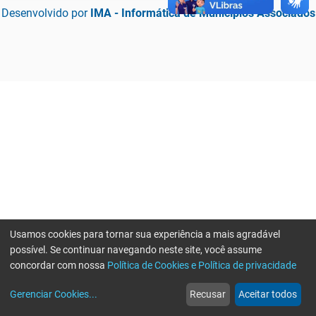
Desenvolvido por
IMA - Informática de Municípios Associados
Usamos cookies para tornar sua experiência a mais agradável
possível. Se continuar navegando neste site, você assume
concordar com nossa
Política de Cookies e Política de privacidade
home
build_circle
event
web
more_horiz
Erro ao enviar informações, por favor tente novamente
Gerenciar Cookies
...
Recusar
Aceitar todos
Início
Serviços
Eventos
Notícias
Mais