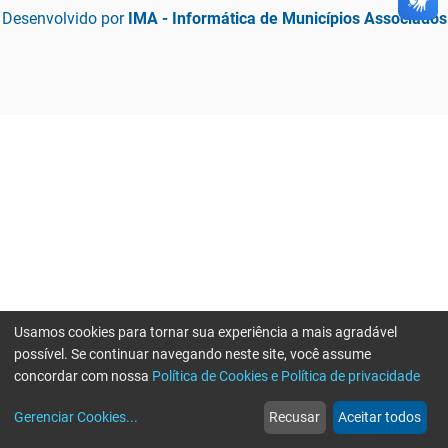
Desenvolvido por
IMA - Informática de Municípios Associados
Usamos cookies para tornar sua experiência a mais agradável
possível. Se continuar navegando neste site, você assume
concordar com nossa
Política de Cookies e Política de privacidade
home
build_circle
event
web
more_horiz
Gerenciar Cookies
...
Recusar
Aceitar todos
Início
Serviços
Eventos
Notícias
Mais