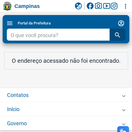
facebook
photo_camera
smart_display
flaky
more_vert
Campinas
Ligar/Desligar contraste visual de tela para
Ir para conteudo
Ir para menu do site da Prefeitura de Campinas
1
2
3
acessibilidade
account_circle
menu
Portal da Prefeitura
search
O endereço acessado não foi encontrado.
Contatos
Início
Governo