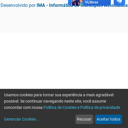
Desenvolvido por
IMA - Informática de Municípios Associados
Usamos cookies para tornar sua experiência a mais agradável
possível. Se continuar navegando neste site, você assume
concordar com nossa
Política de Cookies e Política de privacidade
home
build_circle
event
web
more_horiz
Erro ao enviar informações, por favor tente novamente
Gerenciar Cookies
...
Recusar
Aceitar todos
Início
Serviços
Eventos
Notícias
Mais