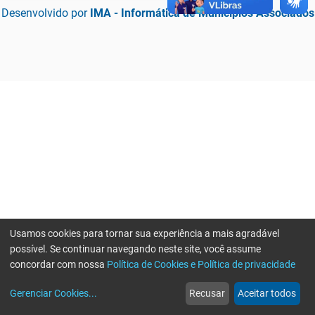
Desenvolvido por
IMA - Informática de Municípios Associados
Usamos cookies para tornar sua experiência a mais agradável
possível. Se continuar navegando neste site, você assume
concordar com nossa
Política de Cookies e Política de privacidade
home
build_circle
event
web
more_horiz
Erro ao enviar informações, por favor tente novamente
Gerenciar Cookies
...
Recusar
Aceitar todos
Início
Serviços
Eventos
Notícias
Mais