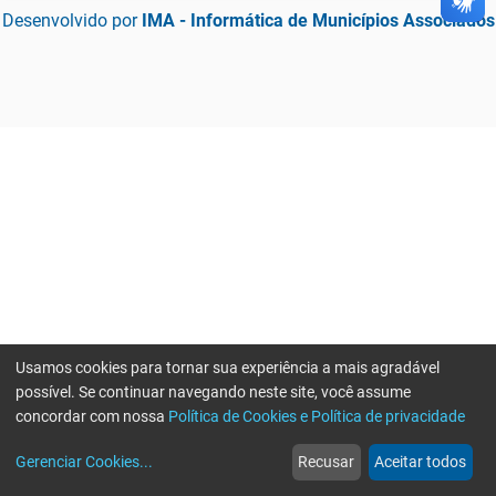
Desenvolvido por
IMA - Informática de Municípios Associados
Usamos cookies para tornar sua experiência a mais agradável
possível. Se continuar navegando neste site, você assume
concordar com nossa
Política de Cookies e Política de privacidade
home
build_circle
event
web
more_horiz
Gerenciar Cookies
...
Recusar
Aceitar todos
Início
Serviços
Eventos
Notícias
Mais