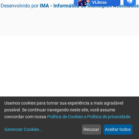
Desenvolvido por
IMA - Informática de Municípios Associados
Usamos cookies para tornar sua experiência a mais agradável
possível. Se continuar navegando neste site, você assume
concordar com nossa
Política de Cookies e Política de privacidade
home
build_circle
event
web
more_horiz
Erro ao enviar informações, por favor tente novamente
Gerenciar Cookies
...
Recusar
Aceitar todos
Início
Serviços
Eventos
Notícias
Mais