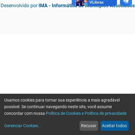
Desenvolvido por
IMA - Informática de Municípios Associados
Usamos cookies para tornar sua experiência a mais agradável
possível. Se continuar navegando neste site, você assume
concordar com nossa
Política de Cookies e Política de privacidade
home
build_circle
event
web
more_horiz
Erro ao enviar informações, por favor tente novamente
Gerenciar Cookies
...
Recusar
Aceitar todos
Início
Serviços
Eventos
Notícias
Mais