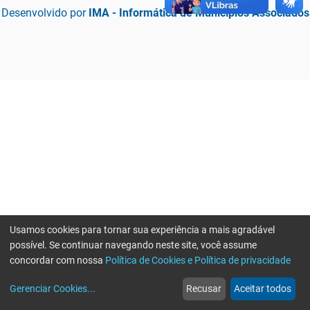
Desenvolvido por
IMA - Informática de Municípios Associados
Usamos cookies para tornar sua experiência a mais agradável
possível. Se continuar navegando neste site, você assume
concordar com nossa
Política de Cookies e Política de privacidade
home
build_circle
event
web
more_horiz
Erro ao enviar informações, por favor tente novamente
Gerenciar Cookies
...
Recusar
Aceitar todos
Início
Serviços
Eventos
Notícias
Mais