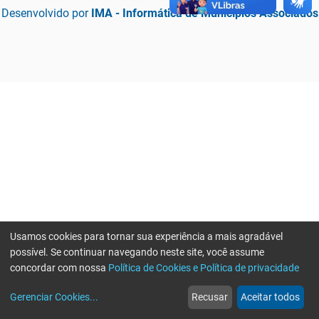
Desenvolvido por
IMA - Informática de Municípios Associados
Usamos cookies para tornar sua experiência a mais agradável
possível. Se continuar navegando neste site, você assume
concordar com nossa
Política de Cookies e Política de privacidade
home
build_circle
event
web
more_horiz
Erro ao enviar informações, por favor tente novamente
Gerenciar Cookies
...
Recusar
Aceitar todos
Início
Serviços
Eventos
Notícias
Mais