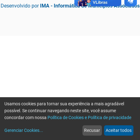
Desenvolvido por
IMA - Informática de Municípios Associados
Usamos cookies para tornar sua experiência a mais agradável
possível. Se continuar navegando neste site, você assume
concordar com nossa
Política de Cookies e Política de privacidade
home
build_circle
event
web
more_horiz
Erro ao enviar informações, por favor tente novamente
Gerenciar Cookies
...
Recusar
Aceitar todos
Início
Serviços
Eventos
Notícias
Mais