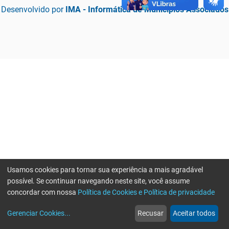
Desenvolvido por
IMA - Informática de Municípios Associados
Usamos cookies para tornar sua experiência a mais agradável
possível. Se continuar navegando neste site, você assume
concordar com nossa
Política de Cookies e Política de privacidade
home
build_circle
event
web
more_horiz
Erro ao enviar informações, por favor tente novamente
Gerenciar Cookies
...
Recusar
Aceitar todos
Início
Serviços
Eventos
Notícias
Mais