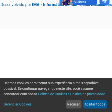
Desenvolvido por
IMA - Informática de Municípios Associados
Usamos cookies para tornar sua experiência a mais agradável
possível. Se continuar navegando neste site, você assume
concordar com nossa
Política de Cookies e Política de privacidade
home
build_circle
event
web
more_horiz
Erro ao enviar informações, por favor tente novamente
Gerenciar Cookies
...
Recusar
Aceitar todos
Início
Serviços
Eventos
Notícias
Mais